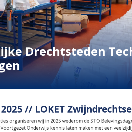
ijke Drechtsteden Tec
agen
i 2025 // LOKET Zwijndrechts
ties organiseren wij in 2025 wederom de STO Belevingsdagen
het Voortgezet Onderwijs kennis laten maken met een veelzij