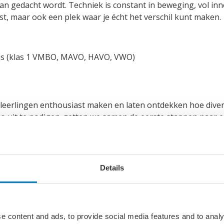
dan gedacht wordt. Techniek is constant in beweging, vol in
st, maar ook een plek waar je écht het verschil kunt maken.
js (klas 1 VMBO, MAVO, HAVO, VWO)
leerlingen enthousiast maken en laten ontdekken hoe divers
gio uit te nodigen, zetten we samen de eerste stappen naar 
meer jongeren te inspireren voor het Technisch Onderwijs –
ctor.
 Techniek Belevingsdagen bezoek dan de website. Ook vind 
Details
Belevingsdagen
e content and ads, to provide social media features and to analy