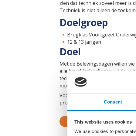
zien dat techniek zoveel meer is 
Techniek is niet alleen de toekom
Doelgroep
Brugklas Voortgezet Onderwi
12 & 13 jarigen
Doel
Met de Belevingsdagen willen we 
alle brugklasleerlingen uit de re
techniek. Zo werken we eraan om 
mooie carrière in de technische se
Voor meer informatie over de STO
programma.
Consent
Bezoek website STO Techniek 
This website uses cookies
We use cookies to personalis