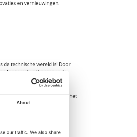
novaties en vernieuwingen.
 de technische wereld is! Door
een toekomst vol kansen in de
 en uiteindelijk ook voor een
je daar meer informatie over het
About
se our traffic. We also share