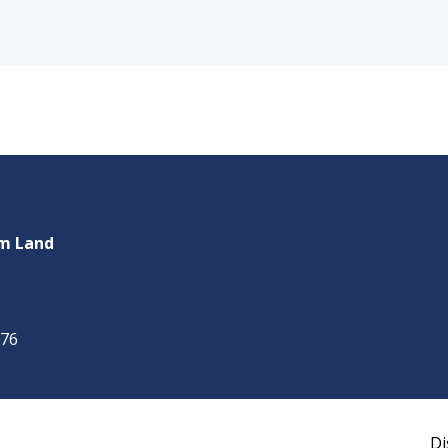
m Land
076
Di