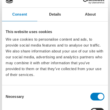
liggen. Inspiratie van elkaar. Een vonk tussen mensen.
Kennismaken met ons mbo
Consent
Details
About
Wil jij komend schooljaar een mbo-opleiding volgen, maar
twijfel je nog welke? Hieronder zie je op welke manier je
This website uses cookies
kennis kan maken met onze opleidingen. We helpen je
We use cookies to personalise content and ads, to
graag bij het kiezen van een opleiding die bij je past.
provide social media features and to analyse our traffic.
Open dagen
We also share information about your use of our site with
our social media, advertising and analytics partners who
Donderdag 26 juni 2025
may combine it with other information that you’ve
16:00 – 18:00 |
Informatiemarkt MBO
provided to them or that they’ve collected from your use
Dinsdag 25 november 2025
of their services.
16:00 – 20:00 |
Open dag
Dinsdag 10 februari 2026
Consent
Necessary
16:00 – 20:00 |
Informatiemarkt MBO
Selection
Vrijdag 27 maart 2026