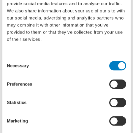
Grondslag voor deze
provide social media features and to analyse our traffic.
We also share information about your use of our site with
persoonsgegevens is:
our social media, advertising and analytics partners who
De arbeidsovereenkomst.
may combine it with other information that you’ve
Rechten en plichten die voortkomen uit de zakelijke
provided to them or that they’ve collected from your use
reis naar bepaalde bestemming.
of their services.
Voor de bovenstaande doelstelling kan NML de volgende
Consent
persoonsgegevens van u vragen:
Necessary
Selection
Voornaam
Tussenvoegsel
Preferences
Achternaam
Geslacht
Telefoonnummer
Statistics
E-mailadres
Geboortedatum
Marketing
Salarisgegevens
Kopie ID