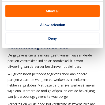
BSN-nummer
Bankgegevens
Allow all
Je persoonsgegevens worden door NML opgeslagen ten
Allow selection
behoeve van bovengenoemde verwerking(en) voor de
periode dat men een contract heeft en daarna alleen in de
financiële administratie voor maximaal 7 jaar.
Deny
Verstrekking aan derden
De gegevens die je aan ons geeft kunnen wij aan derde
partijen verstrekken indien dit noodzakelijk is voor
uitvoering van de eerder beschreven doeleinden.
Wij geven nooit persoonsgegevens door aan andere
partijen waarmee we geen verwerkersovereenkomst
hebben afgesloten. Met deze partijen (verwerkers) maken
wij hierin uiteraard de nodige afspraken om de beveiliging
van je persoonsgegevens te waarborgen.
Verder zullen wij de door jou verstrekte gegevens niet aan