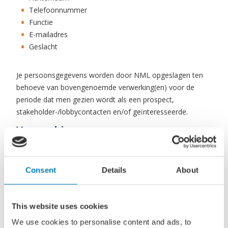
Telefoonnummer
Functie
E-mailadres
Geslacht
Je persoonsgegevens worden door NML opgeslagen ten
behoeve van bovengenoemde verwerking(en) voor de
periode dat men gezien wordt als een prospect,
stakeholder-/lobbycontacten en/of geïnteresseerde.
Verwerking van persoonsgegevens
van Medewerkers
Persoonsgegevens van Medewerkers worden door NML
Consent
Details
About
verwerkt ten behoeve van de volgende doelstelling(en):
Uitvoering geven aan de arbeidsovereenkomst.
Zakelijke reizen.
This website uses cookies
We use cookies to personalise content and ads, to