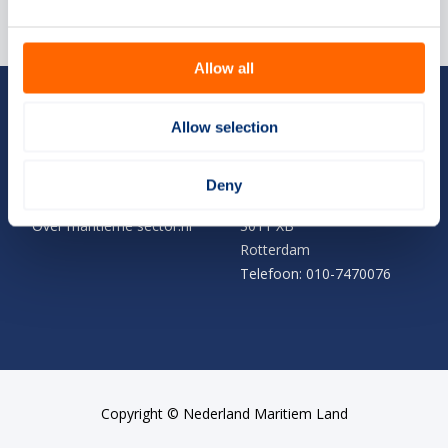
Allow all
Handige links
Contact
Allow selection
Opleidingen
Nederland Maritiem
Open dagen
Land
Deny
Scholenoverzicht
Boompjes 40
Over maritieme sector.nl
3011 XB
Rotterdam
Telefoon: 010-7470076
Copyright © Nederland Maritiem Land