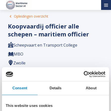
Opleidingen overzicht
Koopvaardij officier alle
schepen – maritiem officier
Scheepvaart en Transport College
MBO
Zwolle
BOL
Wie wereldwijd op alle type schepen wilt varen
kiest voor de opleiding koopvaardij officier
Consent
Details
About
alle schepen, ook wel maritiem officier
genoemd. Als koopvaardij officier heb je een
verantwoordelijke en uitdagende baan in een
This website uses cookies