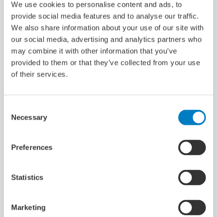
dynamische, internationale wereld.
We use cookies to personalise content and ads, to
Tijdens deze opleiding word je zowel opgeleid tot
provide social media features and to analyse our traffic.
stuurman en werktuigkundige. Als stuurman werk je op de
We also share information about your use of our site with
burg, hier zet je de koers uit en houd je het drukke
our social media, advertising and analytics partners who
scheepvaartverkeer in de gaten. Als werktuigkundige
may combine it with other information that you’ve
onderhoud je de machines en motoren in de
provided to them or that they’ve collected from your use
machinekamer.
of their services.
De zeevaartschool is zeer afwisselend en praktijkgericht.
Consent
Situaties op zee en in de haven worden levensecht
Necessary
Selection
nagebootst op de verschillende brug- en
machinekamersimulatoren. Na het behalen van deze
Preferences
opleiding heb jij zicht op een mooie toekomst met
voldoende baankansen, doorgroeimogelijkheden en een
mooi startsalaris.
Statistics
Lees meer
Marketing