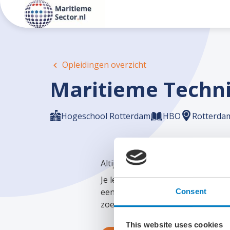
Opleidingen overzicht
Maritieme Techn
Hogeschool Rotterdam
HBO
Rotterda
Altijd al willen weten hoe je een 
Je leert hoe je de grootste en m
een duurzame manier. Daarna kun 
Consent
zoek is naar getalenteerde ingeni
This website uses cookies