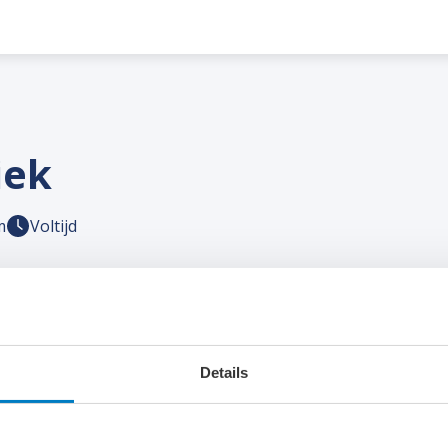
iek
m
Voltijd
schip kunt laten drijven? Op de opleiding Maritieme Techniek
eest complexe schepen en andere drijvende constructies ont
je aan de slag in de Nederlandse maritieme sector, die beho
Details
eurs.