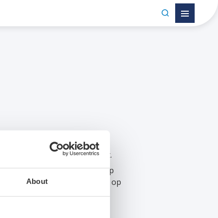
 leggen we het graag aan je uit.
werpt, bouwt en onderhoudt, op
ort tot de wereldtop en altijd op
About