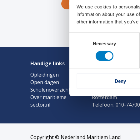
Lees meer
We use cookies to personalis
information about your use of
other information that you’ve
Consent
Necessary
Selection
Handige links
Contact
Opleidingen
Nederland Maritie
Deny
Open dagen
Boompjes 40
Scholenoverzicht
3011 XB
Over maritieme
Rotterdam
sector.nl
Telefoon: 010-7470
Copyright © Nederland Maritiem Land