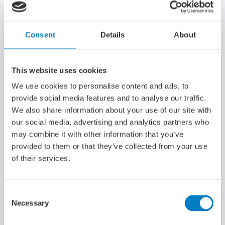
gevechtsinformatie binnenkomt en waar
tijdens acties de beslissingen worden
genomen. Vanuit hier speel je een belangrijke
Consent
Details
About
rol bij de inzet van het schip, de bemanning en
wapensystemen. Omdat de inzet van het schip
altijd de verantwoordelijkheid is van de
This website uses cookies
Officier Zeedienst, kunnen alleen Officieren
We use cookies to personalise content and ads, to
van het Korps Zeedienst Commandant van een
provide social media features and to analyse our traffic.
schip worden.
We also share information about your use of our site with
Maar eerst volg je natuurlijk je opleiding. Je begint als
our social media, advertising and analytics partners who
Adelborst – zo noemen we een Marineofficier in opleiding
may combine it with other information that you’ve
– op het Koninklijk Instituut voor de Marine (KIM) in Den
provided to them or that they’ve collected from your use
Helder met de Algemene Maritieme Officiersopleiding, de
of their services.
vaktechnische opleiding en je bacheloropleiding MS&T. Dit
is een stevige technische studie, vergelijkbaar met een
studie aan een technische universiteit, maar MS&T
Consent
onderscheidt zich door een exclusieve focus op Defensie
Necessary
Selection
en de systemen die daar worden gebruikt. Je legt een
goede wetenschappelijke basis met vakken als Wiskunde,